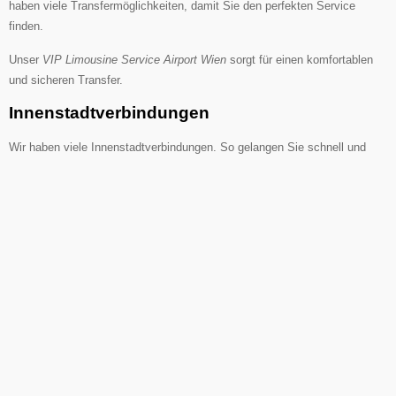
haben viele Transfermöglichkeiten, damit Sie den perfekten Service
finden.
Unser
VIP Limousine Service Airport Wien
sorgt für einen komfortablen
und sicheren Transfer.
Innenstadtverbindungen
Wir haben viele Innenstadtverbindungen. So gelangen Sie schnell und
bequem zu Ihrem Ziel. Unsere
Premium -Limousinenservice Wiener
bietet
höchsten Komfort und Sicherheit.
Internationale Transfers
Wir bieten auch internationale Transfers an. So erreichen Sie Ihr Ziel
schnell und bequem. Unsere Transfers sind zuverlässig und komfortabel.
Destination
Transferart
Preis
Innenstadt
Limousine-Transfer
ab 50€